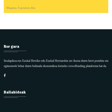
Mugatua. 8 geratzen dira
Nor gara
Itsulapikoa.eus Euskal Herriko edo Euskal Herriarekin zer ikusia duten herri proiektu eta
egitasmoek behar duten bultzada ekonomikoa lortzeko crowdfunding plataforma bat da.
Baliabideak