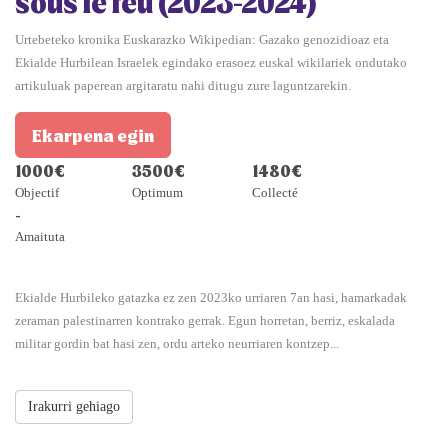
sous le feu (2023-2024)
Urtebeteko kronika Euskarazko Wikipedian: Gazako genozidioaz eta
Ekialde Hurbilean Israelek egindako erasoez euskal wikilariek ondutako
artikuluak paperean argitaratu nahi ditugu zure laguntzarekin.
Ekarpena egin
1000€
3500€
1480€
Objectif
Optimum
Collecté
-
Amaituta
Ekialde Hurbileko gatazka ez zen 2023ko urriaren 7an hasi, hamarkadak
zeraman palestinarren kontrako gerrak. Egun horretan, berriz, eskalada
militar gordin bat hasi zen, ordu arteko neurriaren kontzep...
Irakurri gehiago