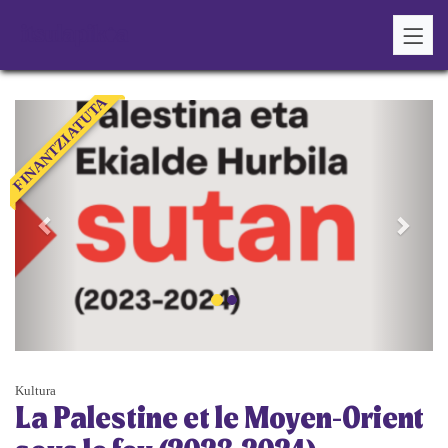
FINANTZIATUTA
&laquo;
Next
Previous
&raq
Kultura
La Palestine et le Moyen-Orient