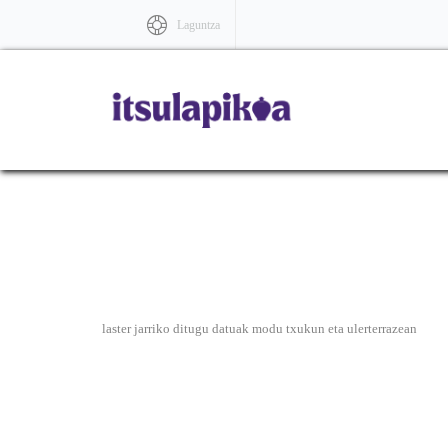
Laguntza
laster jarriko ditugu datuak modu txukun eta ulerterrazean