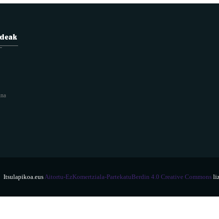
ideak
una
Itsulapikoa.eus
Aitortu-EzKomertziala-PartekatuBerdin 4.0 Creative Commons
li