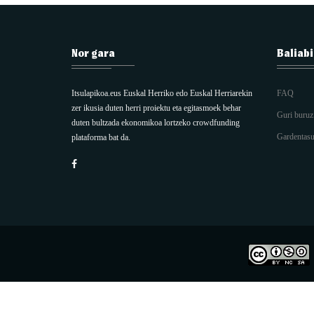
Nor gara
Baliab
Itsulapikoa.eus Euskal Herriko edo Euskal Herriarekin
FAQ
zer ikusia duten herri proiektu eta egitasmoek behar
Guri buruz
duten bultzada ekonomikoa lortzeko crowdfunding
Gardentas
plataforma bat da.