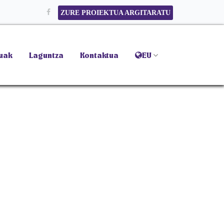
ZURE PROIEKTUA ARGITARATU
tuak
Laguntza
Kontaktua
EU