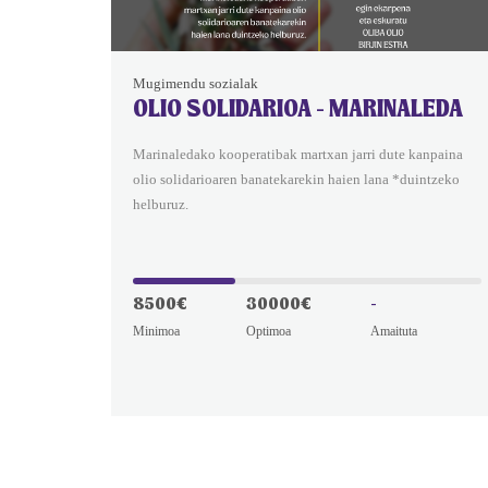
Mugimendu sozialak
OLIO SOLIDARIOA - MARINALEDA
Marinaledako kooperatibak martxan jarri dute kanpaina
olio solidarioaren banatekarekin haien lana *duintzeko
helburuz.
8500€
30000€
-
Minimoa
Optimoa
Amaituta