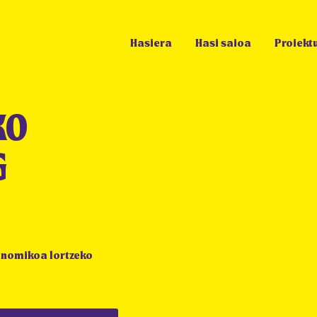
Hasiera
Hasi saioa
Proiekt
KO
G
konomikoa lortzeko