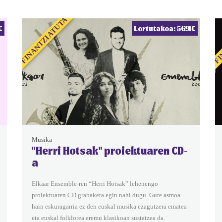
FINANTZIATUTA
FI
€
Lortutakoa: 5691€
Musika
"Herri Hotsak" proiektuaren CD-
a
Elkaar Ensemble-ren “Herri Hotsak” lehenengo
proiektuaren CD grabaketa egin nahi dugu. Gure asmoa
hain eskuragarria ez den euskal musika ezagutzera ematea
eta euskal folklorea eremu klasikoan sustatzea da.