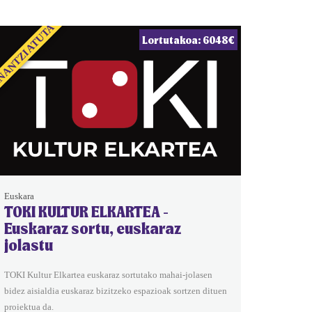
NANTZIATUTA
Lortutakoa: 6048€
Euskara
TOKI KULTUR ELKARTEA -
Euskaraz sortu, euskaraz
jolastu
TOKI Kultur Elkartea euskaraz sortutako mahai-jolasen
bidez aisialdia euskaraz bizitzeko espazioak sortzen dituen
proiektua da.