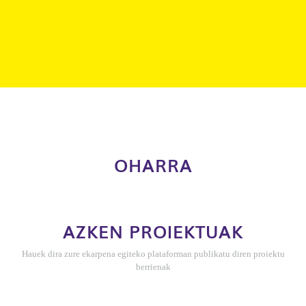
OHARRA
AZKEN PROIEKTUAK
Hauek dira zure ekarpena egiteko plataforman publikatu diren proiektu
berrienak