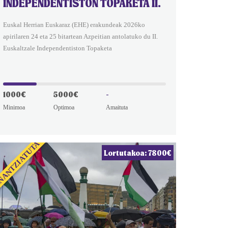
INDEPENDENTISTON TOPAKETA II.
Euskal Herrian Euskaraz (EHE) erakundeak 2026ko
apirilaren 24 eta 25 bitartean Azpeitian antolatuko du II.
Euskaltzale Independentiston Topaketa
1000€
5000€
-
Minimoa
Optimoa
Amaituta
NANTZIATUTA
Lortutakoa: 7800€