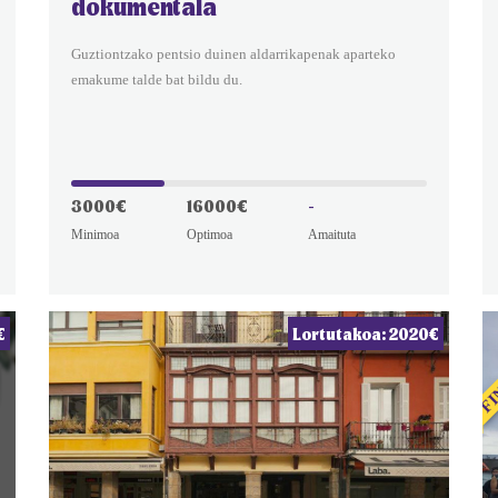
dokumentala
Guztiontzako pentsio duinen aldarrikapenak aparteko
emakume talde bat bildu du.
3000€
16000€
-
Minimoa
Optimoa
Amaituta
FI
€
Lortutakoa: 2020€