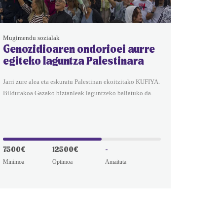
Mugimendu sozialak
Genozidioaren ondorioei aurre
egiteko laguntza Palestinara
Jarri zure alea eta eskuratu Palestinan ekoitzitako KUFIYA.
Bildutakoa Gazako biztanleak laguntzeko baliatuko da.
7500€
12500€
-
Minimoa
Optimoa
Amaituta