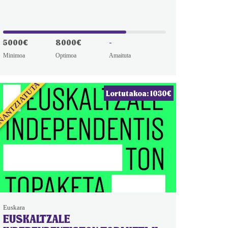
5000€
8000€
-
Minimoa
Optimoa
Amaituta
NANTZIATUTA
Lortutakoa: 1030€
Euskara
EUSKALTZALE