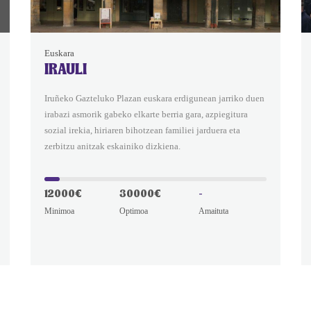
Euskara
IRAULI
Iruñeko Gazteluko Plazan euskara erdigunean jarriko duen
irabazi asmorik gabeko elkarte berria gara, azpiegitura
sozial irekia, hiriaren bihotzean familiei jarduera eta
zerbitzu anitzak eskainiko dizkiena.
12000€
30000€
-
Minimoa
Optimoa
Amaituta