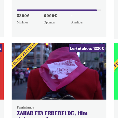
5200€
6000€
-
Minimoa
Optimoa
Amaituta
FINANTZIATUTA
FI
€
Lortutakoa: 4220€
Feminismoa
ZAHAR ETA ERREBELDE / film