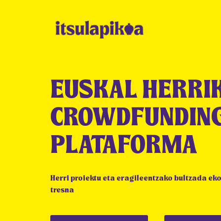
EUSKAL HERRI
CROWDFUNDIN
PLATAFORMA
Herri proiektu eta eragileentzako bultzada e
tresna