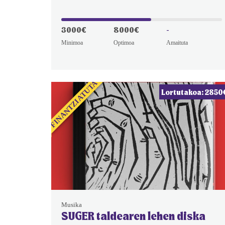
3000€
8000€
-
Minimoa
Optimoa
Amaituta
FINANTZIATUTA
Lortutakoa: 2850
Musika
SUGER taldearen lehen diska