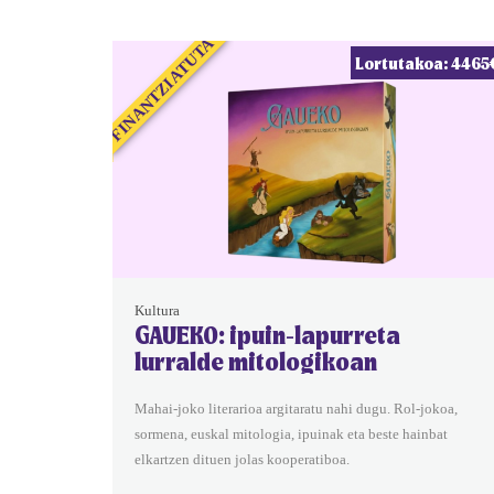
FINANTZIATUTA
Lortutakoa: 4465
Kultura
GAUEKO: ipuin-lapurreta
lurralde mitologikoan
Mahai-joko literarioa argitaratu nahi dugu. Rol-jokoa,
sormena, euskal mitologia, ipuinak eta beste hainbat
elkartzen dituen jolas kooperatiboa.