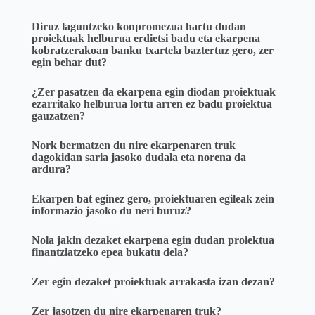
Diruz laguntzeko konpromezua hartu dudan
proiektuak helburua erdietsi badu eta ekarpena
kobratzerakoan banku txartela baztertuz gero, zer
egin behar dut?
¿Zer pasatzen da ekarpena egin diodan proiektuak
ezarritako helburua lortu arren ez badu proiektua
gauzatzen?
Nork bermatzen du nire ekarpenaren truk
dagokidan saria jasoko dudala eta norena da
ardura?
Ekarpen bat eginez gero, proiektuaren egileak zein
informazio jasoko du neri buruz?
Nola jakin dezaket ekarpena egin dudan proiektua
finantziatzeko epea bukatu dela?
Zer egin dezaket proiektuak arrakasta izan dezan?
Zer jasotzen du nire ekarpenaren truk?