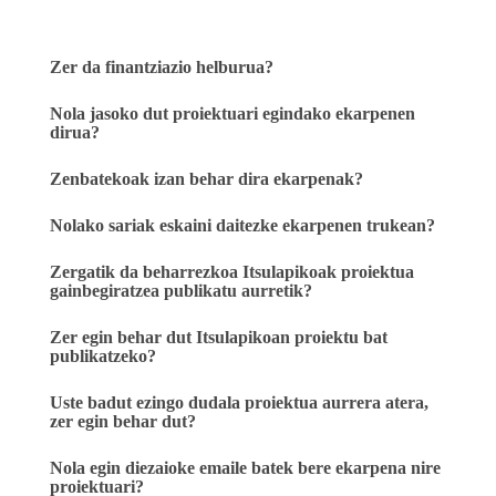
Zer da finantziazio helburua?
Nola jasoko dut proiektuari egindako ekarpenen
dirua?
Zenbatekoak izan behar dira ekarpenak?
Nolako sariak eskaini daitezke ekarpenen trukean?
Zergatik da beharrezkoa Itsulapikoak proiektua
gainbegiratzea publikatu aurretik?
Zer egin behar dut Itsulapikoan proiektu bat
publikatzeko?
Uste badut ezingo dudala proiektua aurrera atera,
zer egin behar dut?
Nola egin diezaioke emaile batek bere ekarpena nire
proiektuari?