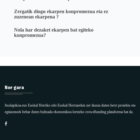
Zergatik diogu ekarpen konpromezua eta ez
zuzenean ekarpena ?
Nola har dezaket ekarpen bat egiteko
konpromezua?
Nor gara
Itsulapikoa.eus Euskal Herriko edo Euskal Herriarekin zer ikusia duten herri proiektu eta
egitasmoek behar duten bultzada ekonomikoa lortzeko crowdfunding plataforma bat da.