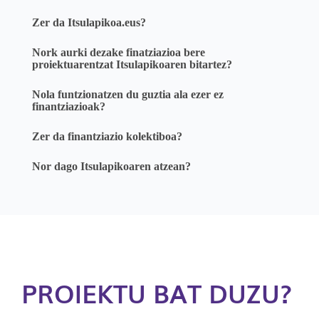
Zer da Itsulapikoa.eus?
Nork aurki dezake finatziazioa bere
proiektuarentzat Itsulapikoaren bitartez?
Nola funtzionatzen du guztia ala ezer ez
finantziazioak?
Zer da finantziazio kolektiboa?
Nor dago Itsulapikoaren atzean?
PROIEKTU BAT DUZU?