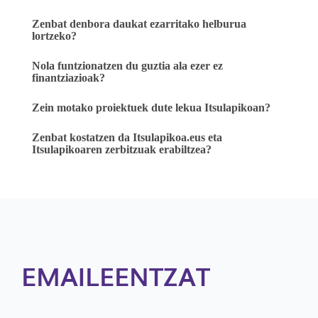
Zenbat denbora daukat ezarritako helburua
lortzeko?
Nola funtzionatzen du guztia ala ezer ez
finantziazioak?
Zein motako proiektuek dute lekua Itsulapikoan?
Zenbat kostatzen da Itsulapikoa.eus eta
Itsulapikoaren zerbitzuak erabiltzea?
EMAILEENTZAT