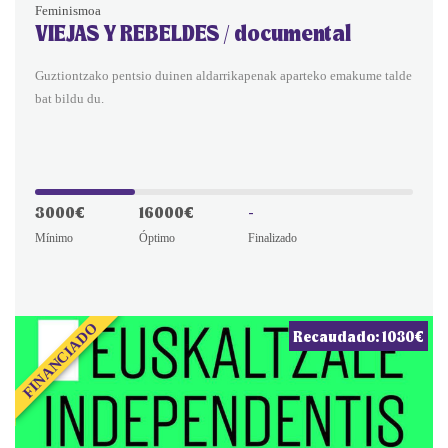
Feminismoa
VIEJAS Y REBELDES / documental
Guztiontzako pentsio duinen aldarrikapenak aparteko emakume talde
bat bildu du.
3000€
16000€
-
Mínimo
Óptimo
Finalizado
FINANCIADO
Recaudado: 1030€