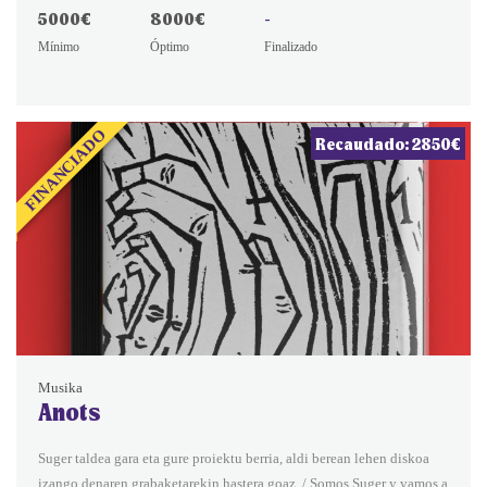
5000€
8000€
-
Mínimo
Óptimo
Finalizado
FINANCIADO
Recaudado: 2850€
Musika
Anots
Suger taldea gara eta gure proiektu berria, aldi berean lehen diskoa
izango denaren grabaketarekin hastera goaz. / Somos Suger y vamos a