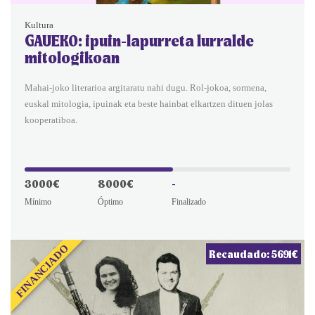
Kultura
GAUEKO: ipuin-lapurreta lurralde
mitologikoan
Mahai-joko literarioa argitaratu nahi dugu. Rol-jokoa, sormena,
euskal mitologia, ipuinak eta beste hainbat elkartzen dituen jolas
kooperatiboa.
3000€
8000€
-
Mínimo
Óptimo
Finalizado
FINANCIADO
Recaudado: 5691€