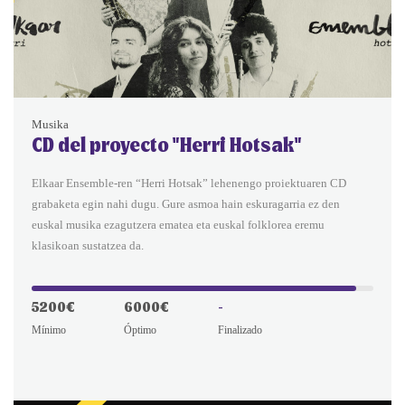
Musika
CD del proyecto "Herri Hotsak"
Elkaar Ensemble-ren “Herri Hotsak” lehenengo proiektuaren CD
grabaketa egin nahi dugu. Gure asmoa hain eskuragarria ez den
euskal musika ezagutzera ematea eta euskal folklorea eremu
klasikoan sustatzea da.
5200€
6000€
-
Mínimo
Óptimo
Finalizado