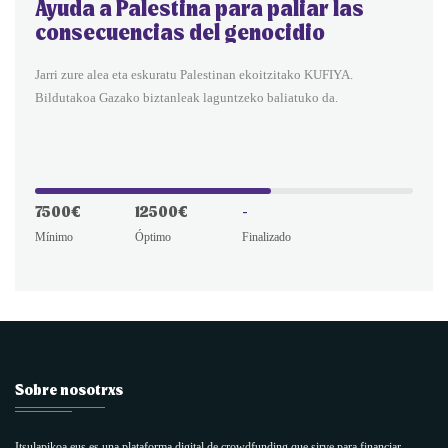
Ayuda a Palestina para paliar las
consecuencias del genocidio
Jarri zure alea eta eskuratu Palestinan ekoitzitako KUFIYA.
Bildutakoa Gazako biztanleak laguntzeko baliatuko da.
7500€
12500€
-
Mínimo
Óptimo
Finalizado
Sobre nosotrxs
Itsulapikoa.eus es una plataforma digital de crowdfunding que sirve para financiar