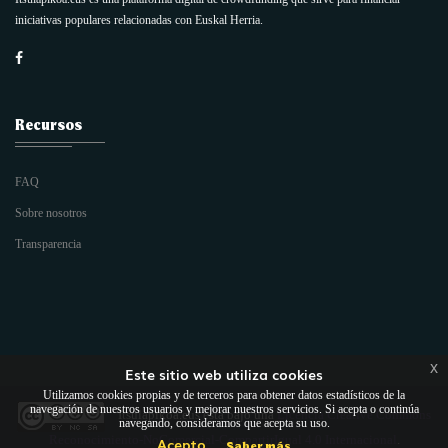
iniciativas populares relacionadas con Euskal Herria.
Recursos
FAQ
Sobre nosotros
Transparencia
x
Este sitio web utiliza cookies
Utilizamos cookies propias y de terceros para obtener datos estadísticos de la
navegación de nuestros usuarios y mejorar nuestros servicios. Si acepta o continúa
Itsulapikoa.eus
está bajo una
Licencia Creative Commons
navegando, consideramos que acepta su uso.
Reconocimiento-NoComercial-CompartirIgual 4.0 Internacional
.
Acepto
Saber más