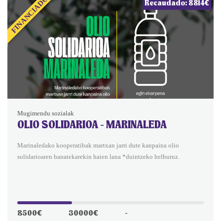
FINANCIADO
Recaudado: 8814€
Mugimendu sozialak
OLIO SOLIDARIOA - MARINALEDA
Marinaledako kooperatibak martxan jarri dute kanpaina olio
solidarioaren banatekarekin haien lana *duintzeko helburuz.
8500€
30000€
-