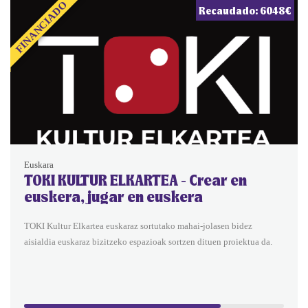
FINANCIADO
Recaudado: 6048€
Euskara
TOKI KULTUR ELKARTEA - Crear en
euskera, jugar en euskera
TOKI Kultur Elkartea euskaraz sortutako mahai-jolasen bidez
aisialdia euskaraz bizitzeko espazioak sortzen dituen proiektua da.