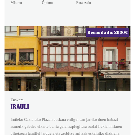
Mínimo
Óptimo
Finalizado
Recaudado: 2020€
Euskara
IRAULI
Iruñeko Gazteluko Plazan euskara erdigunean jarriko duen irabazi
asmorik gabeko elkarte berria gara, azpiegitura sozial irekia, hiriaren
bihotzean familiei jarduera eta zerbitzu anitzak eskainiko dizkiena.