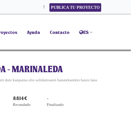
PUBLICA TU PROYECTO
royectos
Ayuda
Contacto
ES
OA - MARINALEDA
ri dute kanpaina olio solidarioaren banatekarekin haien lana
8814€
-
Recaudado
Finalizado