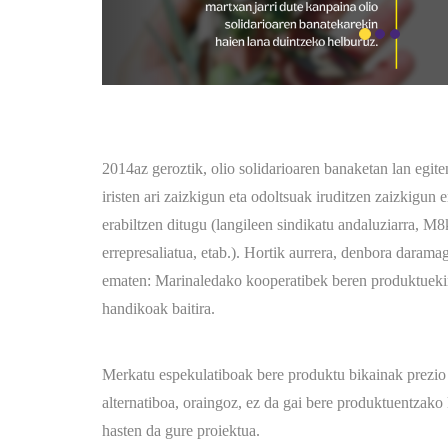
2014az geroztik, olio solidarioaren banaketan lan egite
iristen ari zaizkigun eta odoltsuak iruditzen zaizkigun 
erabiltzen ditugu (langileen sindikatu andaluziarra, 
errepresaliatua, etab.). Hortik aurrera, denbora daramag
ematen: Marinaledako kooperatibek beren produktuekin
handikoak baitira.
Merkatu espekulatiboak bere produktu bikainak prezio
alternatiboa, oraingoz, ez da gai bere produktuentzako 
hasten da gure proiektua.