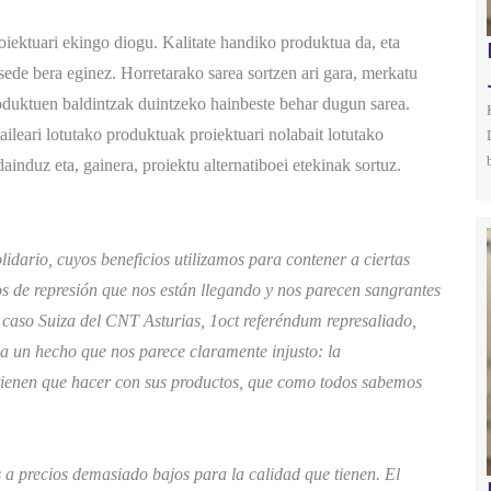
oiektuari ekingo diogu. Kalitate handiko produktua da, eta
esede bera eginez. Horretarako sarea sortzen ari gara, merkatu
roduktuen baldintzak duintzeko hainbeste behar dugun sarea.
leari lotutako produktuak proiektuari nolabait lotutako
induz eta, gainera, proiektu alternatiboei etekinak sortuz.
lidario, cuyos beneficios utilizamos para contener a ciertas
sos de represión que nos están llegando y nos parecen sangrantes
, caso Suiza del CNT Asturias, 1oct referéndum represaliado,
s a un hecho que nos parece claramente injusto: la
tienen que hacer con sus productos, que como todos sabemos
 a precios demasiado bajos para la calidad que tienen. El