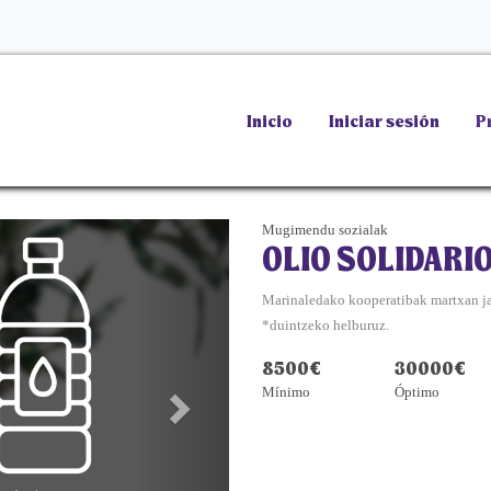
Inicio
Iniciar sesión
P
Mugimendu sozialak
Next
OLIO SOLIDARI
&raquo;
Marinaledako kooperatibak martxan jar
*duintzeko helburuz.
8500€
30000€
Mínimo
Óptimo