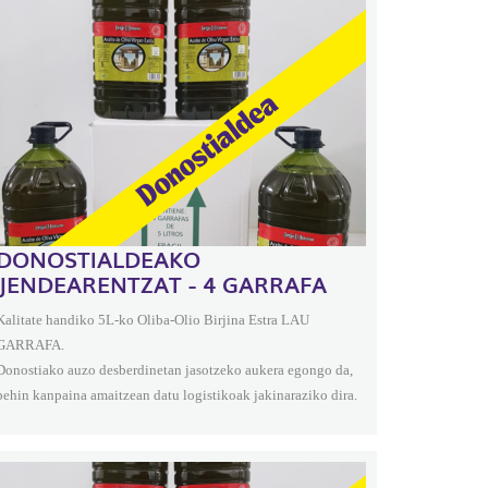
DONOSTIALDEAKO
JENDEARENTZAT - 4 GARRAFA
Kalitate handiko 5L-ko Oliba-Olio Birjina Estra LAU
GARRAFA.
Donostiako auzo desberdinetan jasotzeko aukera egongo da,
behin kanpaina amaitzean datu logistikoak jakinaraziko dira.