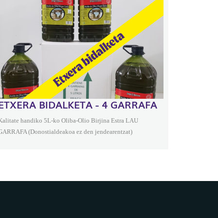
ETXERA BIDALKETA - 4 GARRAFA
Kalitate handiko 5L-ko Oliba-Olio Birjina Estra LAU
GARRAFA (Donostialdeakoa ez den jendearentzat)