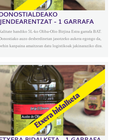
DONOSTIALDEAKO
JENDEARENTZAT - 1 GARRAFA
Kalitate handiko 5L-ko Oliba-Olio Birjina Estra garrafa BAT.
Donostiako auzo desberdinetan jasotzeko aukera egongo da,
behin kanpaina amaitzean datu logistikoak jakinaraziko dira.
ETXERA BIDALKETA - 1 GARRAFA