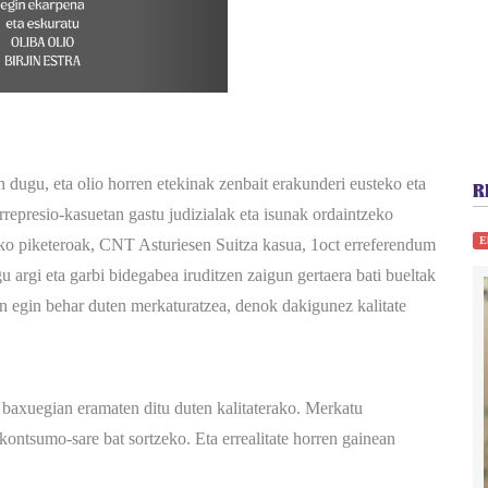
n dugu, eta olio horren etekinak zenbait erakunderi eusteko eta
R
errepresio-kasuetan gastu judizialak eta isunak ordaintzeko
E
M8ko piketeroak, CNT Asturiesen Suitza kasua, 1oct erreferendum
u argi eta garbi bidegabea iruditzen zaigun gertaera bati bueltak
 egin behar duten merkaturatzea, denok dakigunez kalitate
 baxuegian eramaten ditu duten kalitaterako. Merkatu
kontsumo-sare bat sortzeko. Eta errealitate horren gainean