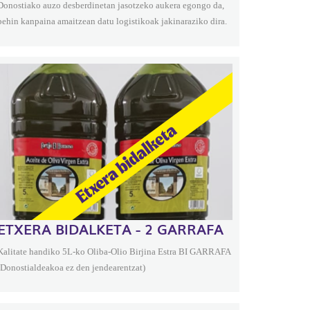
Donostiako auzo desberdinetan jasotzeko aukera egongo da,
behin kanpaina amaitzean datu logistikoak jakinaraziko dira.
ETXERA BIDALKETA - 2 GARRAFA
Kalitate handiko 5L-ko Oliba-Olio Birjina Estra BI GARRAFA
(Donostialdeakoa ez den jendearentzat)