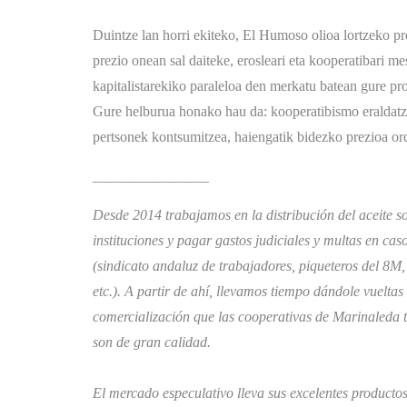
Duintze lan horri ekiteko, El Humoso olioa lortzeko pr
prezio onean sal daiteke, erosleari eta kooperatibari m
kapitalistarekiko paraleloa den merkatu batean gure p
Gure helburua honako hau da: kooperatibismo eraldatzai
pertsonek kontsumitzea, haiengatik bidezko prezioa orda
________________
Desde 2014 trabajamos en la distribución del aceite so
instituciones y pagar gastos judiciales y multas en ca
(sindicato andaluz de trabajadores, piqueteros del 8M
etc.). A partir de ahí, llevamos tiempo dándole vuelta
comercialización que las cooperativas de Marinaleda 
son de gran calidad.
El mercado especulativo lleva sus excelentes productos