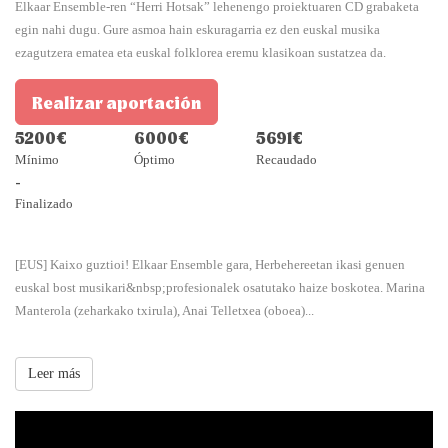
Elkaar Ensemble-ren “Herri Hotsak” lehenengo proiektuaren CD grabaketa
egin nahi dugu. Gure asmoa hain eskuragarria ez den euskal musika
ezagutzera ematea eta euskal folklorea eremu klasikoan sustatzea da.
Realizar aportación
5200€
6000€
5691€
Mínimo
Óptimo
Recaudado
-
Finalizado
[EUS] Kaixo guztioi! Elkaar Ensemble gara, Herbehereetan ikasi genuen
euskal bost musikari&nbsp;profesionalek osatutako haize boskotea. Marina
Manterola (zeharkako txirula), Anai Telletxea (oboea)...
Leer más