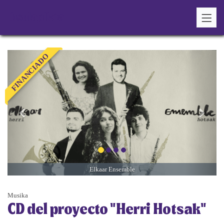
&laquo;
Next
FINANCIADO
Previous
&raq
Elkaar Ensemble
Musika
CD del proyecto "Herri Hotsak"