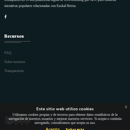
iniciativas populares relacionadas con Euskal Herria.
Recursos
FAQ
Sobre nosotros
Transparencia
x
Este sitio web utiliza cookies
Utilizamos cookies propias y de terceros para obtener datos estadísticos de la
navegación de nuestros usuarios y mejorar nuestros servicios. Si acepta o continúa
Itsulapikoa.eus
está bajo una
Licencia Creative Commons
navegando, consideramos que acepta su uso.
Reconocimiento-NoComercial-CompartirIgual 4.0 Internacional
.
Acepto
Saber más