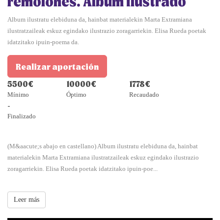
remolones. Álbum ilustrado
Album ilustratu elebiduna da, hainbat materialekin Marta Extramiana
ilustratzaileak eskuz egindako ilustrazio zoragarriekin. Elisa Rueda poetak
idatzitako ipuin-poema da.
Realizar aportación
5500€
10000€
1778€
Mínimo
Óptimo
Recaudado
-
Finalizado
(M&aacute;s abajo en castellano) Album ilustratu elebiduna da, hainbat
materialekin Marta Extramiana ilustratzaileak eskuz egindako ilustrazio
zoragarriekin. Elisa Rueda poetak idatzitako ipuin-poe...
Leer más