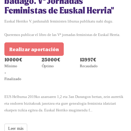
badago. Vª Jornadas
Feministas de Euskal Herria"
Euskal Herriko V. jardunaldi feministen liburua publikatu nahi dugu.
Queremos publicar el libro de las Vª jornadas feministas de Euskal Herria.
Realizar aportación
10000€
25000€
13997€
Mínimo
Óptimo
Recaudado
-
Finalizado
EUS Helburua 2019ko azaroaren 1,2 eta 3an Durangon bertan, zein aurretik
eta ondoren bizitakoak jasotzea eta gure genealogia feminista idatziari
ekarpen txikia egitea da. Euskal Herriko mugimendu f...
Leer más