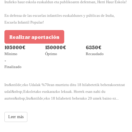
Iruñeko haur eskola euskaldun eta publikoaren defentsan, Herri Haur Eskola!
En defensa de las escuelas infantiles euskaldunes y públicas de Iruña,
Escuela Infantil Popular!
Realizar aportación
105000€
150000€
6350€
Mínimo
Óptimo
Recaudado
-
Finalizado
Iru&ntilde;eko Udalak %70ean murriztu ditu 18 hilabetetik beherakoentzat
udal&nbsp;Eskoletako euskarazko lekuak. Horrek esan nahi du
aurten&nbsp;Iru&ntilde;eko 18 hilabeteti beherako 20 umek baino ez...
Leer más