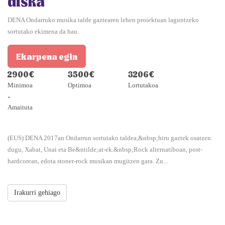
diska
DENA Ondarruko musika talde gaztearen lehen proiektuan laguntzeko
sortutako ekimena da hau.
Ekarpena egin
2900€
3500€
3206€
Minimoa
Optimoa
Lortutakoa
-
Amaituta
(EUS) DENA 2017an Ondarrun sortutako taldea,&nbsp;hiru gaztek osatzen
dugu, Xabat, Unai eta Be&ntilde;at-ek.&nbsp;Rock alternatiboan, post-
hardcorean, edota stoner-rock musikan mugitzen gara. Zu...
Irakurri gehiago