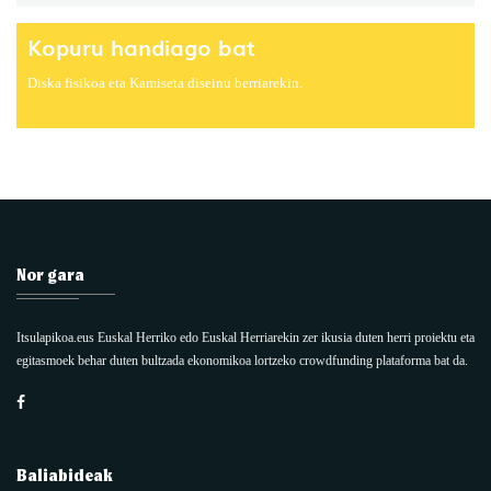
Kopuru handiago bat
Diska fisikoa eta Kamiseta diseinu berriarekin.
Nor gara
Itsulapikoa.eus Euskal Herriko edo Euskal Herriarekin zer ikusia duten herri proiektu eta
egitasmoek behar duten bultzada ekonomikoa lortzeko crowdfunding plataforma bat da.
Baliabideak