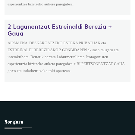
esperientzia bizitzeko aukera paregabea.
2 Lagunentzat Estreinaldi Berezia +
Gaua
AIPAMENA, DESKARGATZEKO ESTEKA PRIBATUAK eta
ESTREINALDI BEREZIRAKO 2 GONBIDAPEN ekimen mugatu eta
interaktibora. Bertatik bertara Laburmetrallaren Protagonisten
esperientzia bizitzeko aukera paregabea + BI PERTSONENTZAT GAUA
goxo eta indarberritzeko toki apartean.
Nor gara