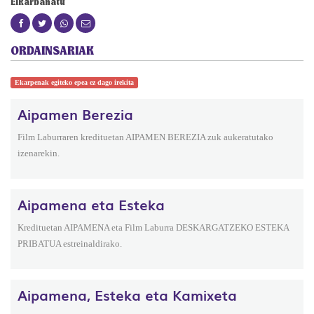
Elkarbanatu
ORDAINSARIAK
Ekarpenak egiteko epea ez dago irekita
Aipamen Berezia
Film Laburraren kredituetan AIPAMEN BEREZIA zuk aukeratutako
izenarekin.
Aipamena eta Esteka
Kredituetan AIPAMENA eta Film Laburra DESKARGATZEKO ESTEKA
PRIBATUA estreinaldirako.
Aipamena, Esteka eta Kamixeta