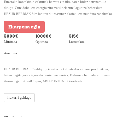
Ertzetako kontakizun ezkutuak harrotu eta fikzioaren bidez hausnartuko
ditugu. Gure dohai eta energia zinematikoek zure laguntza behar dute
HEZUR BERRIAK film laburra duintasunez ekoiztu eta mundura zabaltzeko.
Ekarpena egin
5000€
10000€
515€
Minimoa
Optimoa
Lortutakoa
-
Amaituta
HEZUR BERRIAK // &ldquo;Garestia da kalitatezko Zinema produzitzea,
baino hagitz garestiagoa da herrien memoriak, Bidasoan betti ahanzturaren
itsasoan galdutzea&ldquo; ABIAPUNTUA // Gizarte eta...
Irakurri gehiago