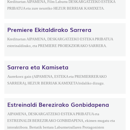
Kredituetan AIPAMENA, Film Laburra DESKARGATZEKO ESTEKA
PRIBATUA eta zure neurriko HEZUR BERRIAK KAMIXETA.
Premiere Ekitaldirako Sarrera
Kredituetan AIPAMENA, DESKARGATZEKO ESTEKA PRIBATUA
estreinaldirako, eta PREMIERE PROIEKZIORAKO SARRERA.
Sarrera eta Kamiseta
Aurrekoez gain (AIPAMENA, ESTEKA eta PREMIERRERAKO
SARRERA), HEZUR BERRIAK KAMIXETA bidaliko dizugu.
Estreinaldi Berezirako Gonbidapena
AIPAMENA, DESKARGATZEKO ESTEKA PRIBATUA eta
ESTREINALDI BEREZIRAKO GONBIDAPENA, ekimen mugatu eta
interaktibora. Bertatik bertara Laburmetrallaren Protagonisten