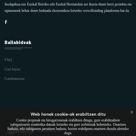
Itsulapikoa.eus Euskal Herriko edo Euskal Herriarekin zer ikusia duten herri proiektu eta
egitasmoek behar duten bultzada ekonomikoa lortzeko crowdfunding plataforma bat da.
Baliabideak
FAQ
Guri buruz
Gardentasuna
x
Web honek cookie-ak erabiltzen ditu
Cookie propioak eta hirugarrenenak erabiltzen ditugu, gure erabiltzaileen
nabigazioaren estatistika-datuak lortzeko eta gure zerbitzuak hobetzeko. Onartzen
baduzu, edo nabigatzen jarraitzen baduzu, horien erabilpena onartzen duzula ulertuko
Itsulapikoa.eus
Aitortu-EzKomertziala-PartekatuBerdin
dugu.