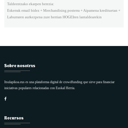
Taldeentzako ekarpen berezia:
Eskerrak email bidez + Merchandising posterra + Aipamena kredituetan +
Laburraren aurkezpena zure herrian HOGEIren lantaldearekin
Sobre nosotrxs
Itsulapikoa.eus es una plataforma digital de crowdfunding que sirve para financiar
iniciativas populares relacionadas con Euskal Herria.
Recursos