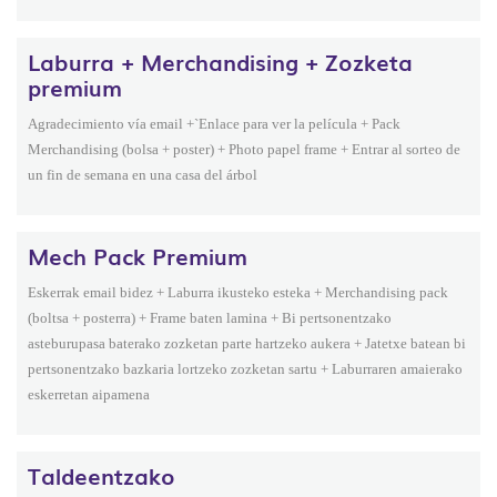
Laburra + Merchandising + Zozketa
premium
Agradecimiento vía email +`Enlace para ver la película + Pack
Merchandising (bolsa + poster) + Photo papel frame + Entrar al sorteo de
un fin de semana en una casa del árbol
Mech Pack Premium
Eskerrak email bidez + Laburra ikusteko esteka + Merchandising pack
(boltsa + posterra) + Frame baten lamina + Bi pertsonentzako
asteburupasa baterako zozketan parte hartzeko aukera + Jatetxe batean bi
pertsonentzako bazkaria lortzeko zozketan sartu + Laburraren amaierako
eskerretan aipamena
Taldeentzako