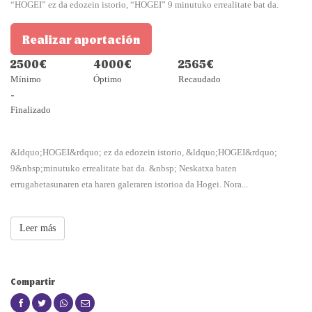
“HOGEI” ez da edozein istorio, “HOGEI” 9 minutuko errealitate bat da.
Realizar aportación
2500€
4000€
2565€
Mínimo
Óptimo
Recaudado
-
Finalizado
&ldquo;HOGEI&rdquo; ez da edozein istorio, &ldquo;HOGEI&rdquo;
9&nbsp;minutuko errealitate bat da. &nbsp; Neskatxa baten
errugabetasunaren eta haren galeraren istorioa da Hogei. Nora...
Leer más
Compartir