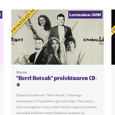
FINANTZIATUTA
FI
€
Lortutakoa: 5691€
Musika
"Herri Hotsak" proiektuaren CD-
a
Elkaar Ensemble-ren “Herri Hotsak” lehenengo
proiektuaren CD grabaketa egin nahi dugu. Gure asmoa
hain eskuragarria ez den euskal musika ezagutzera ematea
eta euskal folklorea eremu klasikoan sustatzea da.