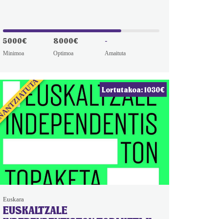
5000€
8000€
-
Minimoa
Optimoa
Amaituta
NANTZIATUTA
Lortutakoa: 1030€
Euskara
EUSKALTZALE