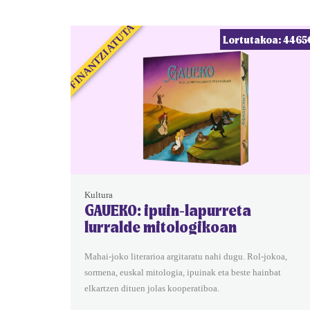
FINANTZIATUTA
Lortutakoa: 4465
Kultura
GAUEKO: ipuin-lapurreta
lurralde mitologikoan
Mahai-joko literarioa argitaratu nahi dugu. Rol-jokoa,
sormena, euskal mitologia, ipuinak eta beste hainbat
elkartzen dituen jolas kooperatiboa.