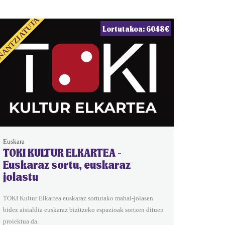
NANTZIATUTA
Lortutakoa: 6048€
Euskara
TOKI KULTUR ELKARTEA -
Euskaraz sortu, euskaraz
jolastu
TOKI Kultur Elkartea euskaraz sortutako mahai-jolasen
bidez aisialdia euskaraz bizitzeko espazioak sortzen dituen
proiektua da.