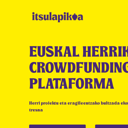
EUSKAL HERRI
CROWDFUNDIN
PLATAFORMA
Herri proiektu eta eragileentzako bultzada e
tresna