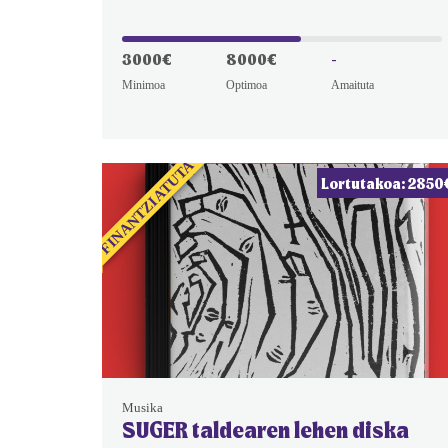
3000€
8000€
-
Minimoa
Optimoa
Amaituta
FINANTZIATUTA
Lortutakoa: 2850
Musika
SUGER taldearen lehen diska