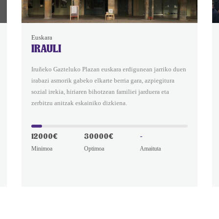
Euskara
IRAULI
Iruñeko Gazteluko Plazan euskara erdigunean jarriko duen
irabazi asmorik gabeko elkarte berria gara, azpiegitura
sozial irekia, hiriaren bihotzean familiei jarduera eta
zerbitzu anitzak eskainiko dizkiena.
12000€
30000€
-
Minimoa
Optimoa
Amaituta