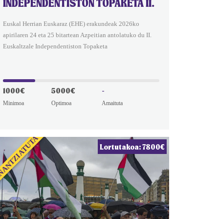
INDEPENDENTISTON TOPAKETA II.
Euskal Herrian Euskaraz (EHE) erakundeak 2026ko
apirilaren 24 eta 25 bitartean Azpeitian antolatuko du II.
Euskaltzale Independentiston Topaketa
1000€
5000€
-
Minimoa
Optimoa
Amaituta
NANTZIATUTA
Lortutakoa: 7800€