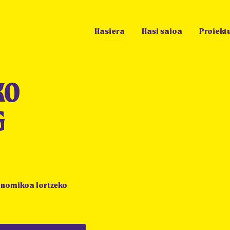
Hasiera
Hasi saioa
Proiekt
KO
G
konomikoa lortzeko