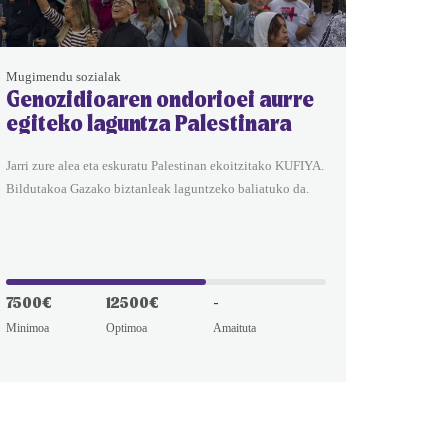
Mugimendu sozialak
Genozidioaren ondorioei aurre
egiteko laguntza Palestinara
Jarri zure alea eta eskuratu Palestinan ekoitzitako KUFIYA.
Bildutakoa Gazako biztanleak laguntzeko baliatuko da.
7500€
12500€
-
Minimoa
Optimoa
Amaituta