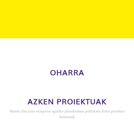
OHARRA
AZKEN PROIEKTUAK
Hauek dira zure ekarpena egiteko plataforman publikatu diren proiektu
berrienak