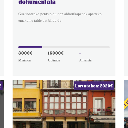
dokumentala
Guztiontzako pentsio duinen aldarrikapenak aparteko
emakume talde bat bildu du.
3000€
16000€
-
Minimoa
Optimoa
Amaituta
FI
€
Lortutakoa: 2020€