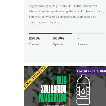
Suger taldea gara eta gure proiektu berria, aldi berean
lehen diskoa izango denaren grabaketarekin hastera goaz. /
Somos Suger y vamos a empezar con la grabación de
nuestro nuevo proyecto.
2500€
5000€
-
Minimoa
Optimoa
Amaituta
FINANTZIATUTA
Lortutakoa: 8814