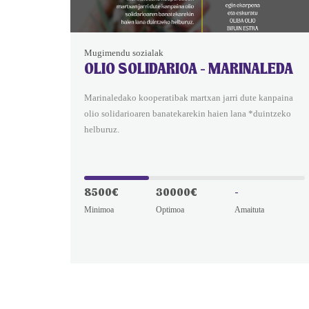
Mugimendu sozialak
OLIO SOLIDARIOA - MARINALEDA
Marinaledako kooperatibak martxan jarri dute kanpaina
olio solidarioaren banatekarekin haien lana *duintzeko
helburuz.
8500€
30000€
-
Minimoa
Optimoa
Amaituta