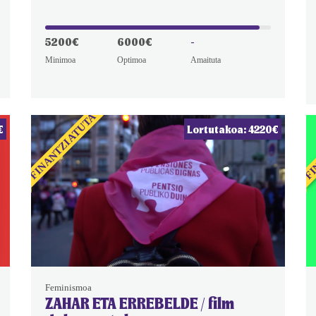
5200€
6000€
-
Minimoa
Optimoa
Amaituta
FINANTZIATUTA
FI
€
Lortutakoa: 4220€
Feminismoa
ZAHAR ETA ERREBELDE / film